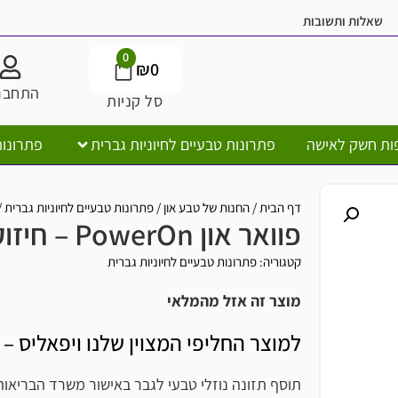
ובות
משלוח חי
0
₪
0
התחברות
סל קניות
ישה
פתרונות טבעיים לחיוניות גברית
פתרונות טבעיים לח
דף הבית
/
החנות של טבע און
/
פתרונות טבעיים לחיוניות גברית
/
פוואר און PowerOn – חיזוק כוח גברא
פוואר און PowerOn – חיזוק כוח גברא
קטגוריה:
פתרונות טבעיים לחיוניות גברית
מוצר זה אזל מהמלאי
למוצר החליפי המצוין שלנו ויפאליס – לחץ כאן
תוסף תזונה נוזלי טבעי לגבר באישור משרד הבריאות