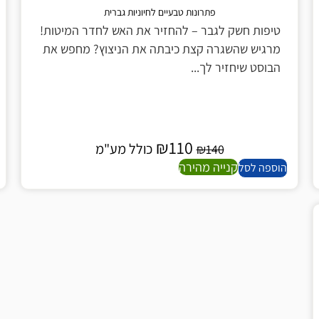
פתרונות טבעיים לחיוניות גברית
ות חשק לגבר – להחזיר את האש לחדר המיטות!
ויפאליס 
יש שהשגרה קצת כיבתה את הניצוץ? מחפש את
ויפאליס 
סט שיחזיר לך...
המתמודדים
₪
110
כולל מע"מ
₪
140
קנייה מהירה
ה לסל
הוספה לסל