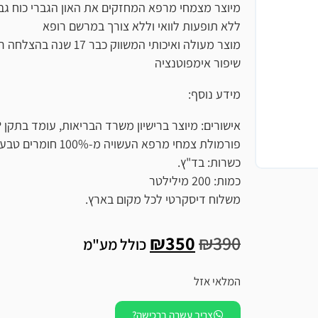
מיוצר מצמחי מרפא המחזקים את האון הגברי כוח גברא והזיקפ
ללא תופעות לוואי וללא צורך במרשם רופא
מוצר מעולה ואיכותי המשווק כבר 17 שנה בהצלחה רבה
שיפור אימפוטנציה
מידע נוסף:
אישורים: מיוצר ברישיון משרד הבריאות, עומד בתקן GMP.
פורמולת צמחי מרפא העשויה מ-100% חומרים טבעיים בלבד.
כשרות: בד"ץ.
כמות: 200 מילילטר
משלוח דיסקרטי לכל מקום בארץ.
₪
350
₪
390
כולל מע"מ
המלאי אזל
צריך עשרה ברכישה?