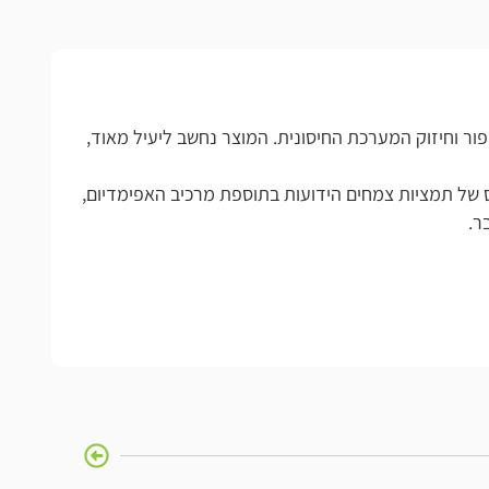
חיזוק המערכת החיסונית. המוצר נחשב ליעיל מאוד,
יום מוכיחים כי התכשיר Power On המורכב מקומפלקס של תמציות צמחים הידועות בתוספת מרכיב האפימדיום,