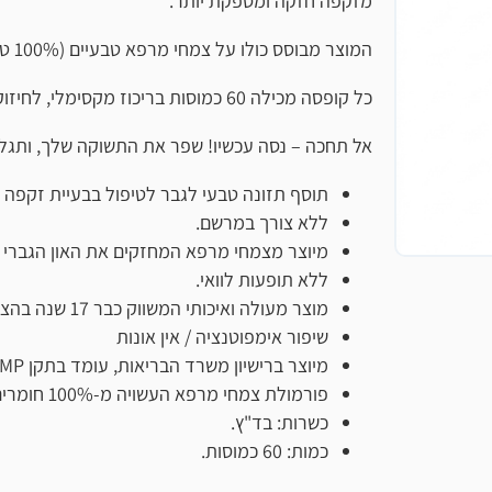
מזקפה חזקה ומספקת יותר.
המוצר מבוסס כולו על צמחי מרפא טבעיים (100% טבעי), ובעל סגולות מוכחות לשיפור חיי המין והגברת החשק.
כל קופסה מכילה 60 כמוסות בריכוז מקסימלי, לחיזוק הזקפה באופן מיידי ולתוצאות ארוכות טווח.
אל תחכה – נסה עכשיו! שפר את התשוקה שלך, ותגלה שגם בת הז
תוסף תזונה טבעי לגבר לטיפול בבעיית זקפה באישור מש
ללא צורך במרשם.
מיוצר מצמחי מרפא המחזקים את האון הגברי כוח גברא ו
ללא תופעות לוואי.
מוצר מעולה ואיכותי המשווק כבר 17 שנה בהצלחה רבה. מאות לקוחות מרוצים.
שיפור אימפוטנציה / אין אונות
מיוצר ברישיון משרד הבריאות, עומד בתקן GMP.
פורמולת צמחי מרפא העשויה מ-100% חומרים טבעיים בלבד.
כשרות: בד"ץ.
כמות: 60 כמוסות.