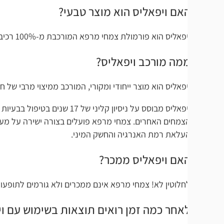
אם ויפאליס הוא מוצר טבעי?
פאליס הוא פורמולת צמחי מרפא המורכבת מ-100% רכיבים טבעיים.
מה מורכב ויפאליס?
יפאליס הוא מוצר ייחודי ומקורי, המורכב ממיצוי מרבי של חומרים 
ויפאליס מבוסס על ניסיון קליני של 17 ש
צמחים האחרים. צמחי מרפא פועלים בצורה ישירה על מערכות שונות 
עלאת רמת האנרגיה והחשק המיני.
אם ויפאליס ממכר?
חלוטין לא! צמחי מרפא אינם ממכרים ולא גורמים לתופעות לוואי – ל
אחר כמה זמן רואים תוצאות בשימוש עם ויפאליס?