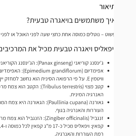
יאור
יך משתמשים בויאגרה טבעית?
שוט – נוטלים כמוסה אחת כחצי שעה לפני האוכל או לפני קיום יחסים.
יפאליס ויאגרה טבעית מכיל את המרכיבים הבאים:
ג'ינסנג קוריאני (Panax ginseng): הג'ינסנג הקוריאני מכיל חומרים פעילים המעניקים לו חזון יעיל יותר מג'ינסנג הסיבירי.
אפימדיום (dium grandiflorum
וויטמין E. על פי הרפואה הסינית הוא נחשב למחזק יין ויאנג.
קטב מצוי (Tribulus terrestris): הקט
האנרגיה המינית.
גאורנה (Paullinia cupana): הגאורנה היא
העוררות והאנרגיה בגוף.
זנגביל (Zingiber officinalis): הזנגביל הוא צמח מרפא ותבלין מוכר. במוצר נעשה שימוש בשורשי הצמח, המוכר ביכולתו הממריצה והמחממת.
רמת העוררות והאנרגיה.