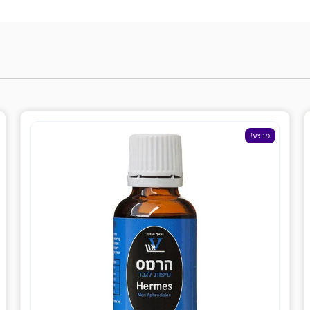
ע!
מבצע!