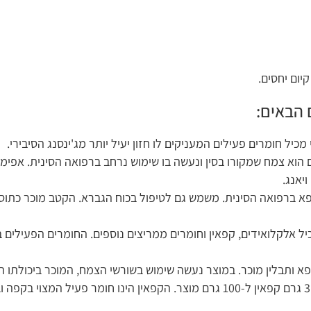
Epime): האפימדיום הוא צמח שמקורו בסין ונעשה בו שימוש נרחב ברפואה הסינית. אפימדי
ב הוא צמח מרפא ברפואה הסינית. משמש גם לטיפול בכוח הגברא. הקטב מוכר כתוסף
 צמח המכיל אלקלואידים, קפאין וחומרים ממריצים נוספים. החומרים הפעילים בג
קפאין: ויפאליס מכיל כ-17 מ"ג קפאין לכל כמוסה ו-3.4 גרם קפאין ל-100 גרם מוצר. הקפאין הינו חו