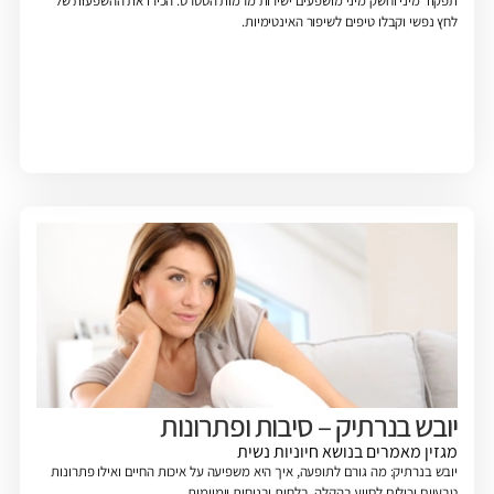
תפקוד מיני וחשק מיני מושפעים ישירות מרמות הסטרס. הכירו את ההשפעות של
לחץ נפשי וקבלו טיפים לשיפור האינטימיות.
יובש בנרתיק – סיבות ופתרונות
מגזין
מאמרים בנושא חיוניות נשית
יובש בנרתיק: מה גורם לתופעה, איך היא משפיעה על איכות החיים ואילו פתרונות
טבעיים יכולים לסייע בהקלה, בלחות ובנוחות יומיומית.