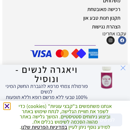
משלוחים
רכישה מאובטחת
תקנון חנות טבע און
הצהרת נגישות
עקבו אחרינו
ויאגרה לנשים -
© כל הזכויות שמורות לטבע און - מוצרים
טבעיים לאיכות חיים
ונוסיל
פורמולת צמחי מרפא להגברת החשק המיני
לנשים
100% טבעי ללא מרשם רופא וללא תופעות
לוואי
אנחנו משתמשים ב"קבצי עוגיות" (cookies) כדי
לשפר את חוויית הגלישה, לנתח שימוש באתר
וביצוע ניתוחים סטטיסטיים. המשך גלישה באתר
לפרטים נוספים ולרכישה
מהווה הסכמה לשימוש בכלים אלו.
למידע נוסף ניתן לעיין
במדיניות הפרטיות שלנו
.