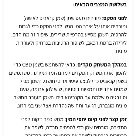
בשלושת המצבים הבאים:
לפני הסקס
: מורחים מעט שמן (שמן קנאביס לאישה)
ומורחים אותו על איבר המן הנשי לפני הסקס כדי לגרום
להרפיה. השמן מסייע בהרפיית שרירים, שיפור זרימת הדם,
לירידה ברמת הכאב, לשיפור הרטיבות בנרתיק ולעוררות
מינית.
במהלך המשחק מקדים
: כדאי להשתמש בשמן CBD כדי
להפוך את המשחק המקדים למהנה ומרגש יותר. משתמשים
בשמן קנאביס כדי לבצע עיסוי ארוטי חושני. השמן מכיל
שמנים אתריים ותמציות בוטניות, שיש להן ארומה, טעם
וסינרגיה מושלמת עם הקנבינואידים. השמן מעורר תחושה
מינית מוגברת, רגיעה ותחושה נהדרת אצל שני בני הזוג.
זמן קצר לפני קיום יחסי המין
: ממש כמה דקות לפני
החדירה, מורחים שמן כדי להפחית חרדה, לשפר את
הרטיבות בנרתיק ולשפר את התחושה בזמן החדירה.