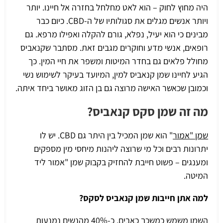
היה מחוץ לחוק – הוא לאט מחלחל בחזרה אל חיינו. יותר
ויותר אנשים מגלים את סגולותיו של ה-CBD. כיום כבר
מבינים כי הוא יעיל, נפלא, גורם להקלה ואפילו מרפא. גם
רופאים, אנשי מדע וחוקרים מגבים זאת. מסתבר שקנאביס
מחולל פלאים גם בחדר המיטות ומשפר את חיי המין. כך
הגיע לחיינו שמן קנאביס למין, המיועד בעיקר לשימוש נשי
וכמובן שכאשר האישה מרוצה גם בן הזוג מאושר ביחד איתה.
מה זה שמן סקס קנאביס?
שמן "אמור
"
הוא שמן המכיל בין היתר גם CBD. יש לו
יתרונות רבים וכל מי שרוצה ליהנות מיחסי מין מספקים
ומענגים – פשוט חייבת להחזיק בקבוק שמן "אמור ליד
המיטה.
למה אתן חייבות שמן קנאביס לסקס?
השמן משמש כמשכך כאבים. כ-40% מהנשים נמנעות