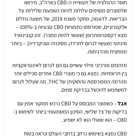
חוסר הרגולציה של תעשיית ה-CBD בארה"ב, פירושו
שלמוצרים מסוימים עלולות להיות השפעות שליליות על
הבריאות. לדוגמה, מחקר משנת 2019, של תשעה נוזלים
אלקטרוניים, שפורסמו כתמציות CBD טבעיות ב-100% –
מצא דקסטרומתרופן (שעשוי להיות ממכר). זהו קנבינואיד
סינתטי (שעשוי לגרום לחרדה, פסיכוזה וטכיקרדיה) – ביותר
ממחצית מהדגימות.
מזהמים ומרכיבי מילוי עשויים גם הם לגרום לאינטראקציות
בין תרופתיות. נמצא גם כי מוצרי CBD אחרים מכילים יותר
מהרמה המפורסמת (והחוקית) של THC, מה שעלול לגרום
למשתמש להיכשל בבדיקת סמים.
אבל
– כשמוצר המבוסס על CBD נרכש ממקור אמין עם
בדיקות של צד שלישי, הסיכון המשמעותי ביותר לשימוש ב-
CBD – הוא שאולי הוא לא ישפיע.
CBD נמצא בשימוש נרחב ברחבי העולם ונראה בטוח