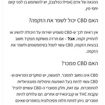
ההנאה של אדם (אפילו כפלצבו), יש להשתמש בו לפני קיום
יחסי מין.
האם CBD יכול לשפר את הזקפה?
אין ראיות לכך ש-CBD משפיע ישירות על היכולת להשיג או
להחזיק זקפה.
אבל
– אם חרדה משחקת תפקיד חשוב
בבעיות הזקפה, CBD עשוי לטפל בסימפטומים ולשפר את
הזקפה.
האם CBD ממכר?
CBD אינו נחשב לממכר. למעשה, יש מחקרים המראים ש-
CBD עשוי להיות בעל השפעות טיפוליות פוטנציאליות
להתמכרות. עם זאת, חלק ממוצרי ה-CBD עשויים להכיל
עקבות THC או קנבינואידים אחרים. הם עלולים להיות
ממכרים. ניתן לפתח תלות פסיכולוגית בחומרים שאינם