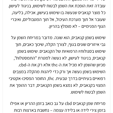
עובדה זאת הופכת את השמן לבטוח לשימוש, בניגוד לעישון.
כל מוצר קנאביס שנעשה בו שימוש בעישון, אכילה, בליעה,
שעובר אל תוך מערכת העיכול, אל תוך המטבוליזם, ואיברי
הגוף הפנימיים – לא מומלץ בהריון.
שימוש בשמן קנאביס, הוא שונה. מדובר במריחת השמן על
גבי איזורים שונים בגוף, לצורך הקלה, שיכוך כאבים, תוך
שימוש בסגולותיו הרפואיות של הקנאביס. שימוש בשמן
קנאביס, בניגוד לעישון, לא נעשה למטרת "התמסטלות",
מכיוון שהשמן לא מכיל את ה-thc אלא רק את ה-cbd.
השימוש בשמן נעשה אך ורק כדי ליהנות מהקלה במצבים
רפואיים בעיתיים בדרך טבעית. thc, החומר הפסיכו-אקטיבי
המצוי בקנאביס, לא נמצא בשמן הקנאביס, דבר ההופך את
השמן לבטוח לשימוש.
מריחת שמן קנאביס cbd על גב כואב בזמן ההריון או אפילו
בזמן צירי לידה או בלידה עצמה – נחשבת בארצות רבות