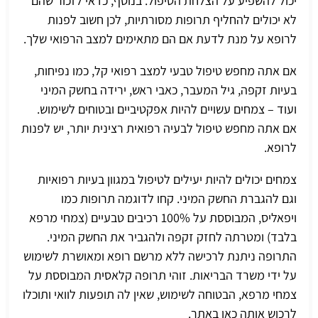
יכול להשפיע על הצלחת הטיפול. בנוסף, כדאי לזכור שהם
לא יכולים להחליף תרופות מסורתיות, לכן חשוב לפנות
לרופא על מנת לדעת אם הם מתאימים למצב הרפואי שלך.
אם אתה מחפש טיפול טבעי למצב רפואי קל, כמו נפיחות,
בעיות זקפה
, גיל המעבר, כאבי ראש, ירידה בחשק המיני
ועוד – צמחים עשויים להיות אפקטיביים ובטוחים לשימוש.
אם אתה מחפש טיפול לבעיה רפואית רצינית יותר, יש לפנות
לרופא.
צמחים יכולים להיות יעילים לטיפול במגוון בעיות רפואיות
וגם להגברת החשק המיני. קחו לדוגמה תרופות כמו
ויפאליס, המבוססת על 100% רכיבים טבעיים (צמחי מרפא
בלבד) ומטרתה לחזק זקפה ולהגביר את החשק המיני.
התרופה ניתנת לרכישה ללא מרשם רופא ומאושרת לשימוש
על ידי משרד הבריאות. זוהי תרופה קלאסית המבוססת על
צמחי מרפא, הבטוחה לשימוש, שאין לה תופעות לוואי ותוכלו
לרכוש אותה כאן באתר.