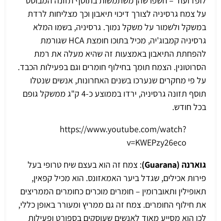
לופז ועוד – חשפו שהן משתמשות בתוסף תזונה המבוסס
על צמח גרסיניה לצורך דיכוי תיאבון וכך מצליחות לרדת
במשקל ולשמור על משקל נמוך. גרסיניה, בשמו המלא
גרסיניה קמבוג'יה, מכיל בתוכו חומצת HCA שגורמת
להפחתת התיאבון באמצעות זה שהיא מעלה את רמת
הסרוטונין. הצמח תומך בחילוף חומרים וגם בפעילות הכבד.
על פי מחקרים שנערכו בשנים האחרונות, אנשים שנטלו
תוסף תזונה גרסיניה, ירדו בממוצע כ-4 ק"ג ממשקל גופם
בכל חודש.
https://www.youtube.com/watch?
v=KWEPzy26eco
גוארנה (Guarana)
: צמח זה הוא בעצם שיח טרופי בעל
פירות אכילים, שגדל ביער האמאזונס. הוא מכיל קפאין,
תאופילין ותאוברומין – חומרים מוכרים כחומרים הממריצים
את חילוף החומרים. צמח זה גם ממריץ ומעורר באופן כללי,
לכן הוא מסייע מאוד לאנשים שעוסקים בספורט ופעילות