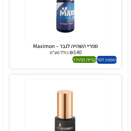
ספריי השהייה לגבר – Maximon
₪
140
כולל מע"מ
קנייה מהירה
הוספה לסל