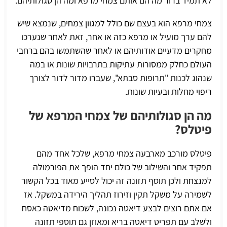
לא תמיד ברור מה הם אותם צמחי מרפא ומה הן סגולותיהם.
צמחי מרפא הוא בעצם שם כולל למגוון צמחים, שנמצא שיש
להם ערך מועיל או מרפא כזה או אחר, זאת לאחר שנערכו
מחקרים מדעיים אודותיהם או לאחר שהשתמשו בהם ברחבי
העולם כחלק ממסורות עתיקות בתרבויות שונות או במה
שנהוג לכנות "תרופות סבתא", שעברו מדור לדור לצורך
ריפוי מחלות ובעיות שונות.
מה הן סגולותיהם של צמחי המרפא של
פיטלס?
פיטלס מורכב מארבעה צמחי מרפא, שלכל אחד מהם
תפקיד אחר והשילוב של כולם יחד הופך את הפורמולה
למנצחת ולכן תוסף תזונה זה יכול לסייע מאוד בכל הקשור
לשמירה על משקל תקין וזירוז תהליך הירידה במשקל. אז
אם אתם רוצים לבצע דיאטה נכונה, לשכוח מדיאטה כאסח
ולשלב עם תפריט דיאטה
בריא ומאוזן גם תוספי תזונה