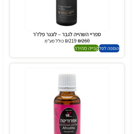
ספריי השהייה לגבר – לונגר פלז'ר
₪
219
₪
260
כולל מע"מ
קנייה מהירה
הוספה לסל