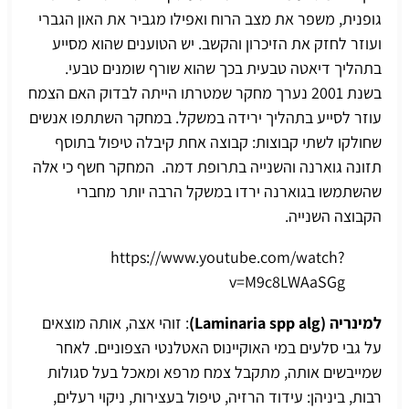
גופנית, משפר את מצב הרוח ואפילו מגביר את האון הגברי
ועוזר לחזק את הזיכרון והקשב. יש הטוענים שהוא מסייע
בתהליך דיאטה טבעית בכך שהוא שורף שומנים טבעי
.
בשנת 2001 נערך מחקר
שמטרתו הייתה לבדוק האם הצמח
עוזר לסייע בתהליך ירידה במשקל. במחקר השתתפו אנשים
שחולקו לשתי קבוצות: קבוצה אחת קיבלה טיפול בתוסף
תזונה גוארנה והשנייה בתרופת דמה. המחקר חשף כי אלה
שהשתמשו בגוארנה ירדו במשקל הרבה יותר מחברי
הקבוצה השנייה.
https://www.youtube.com/watch?
v=M9c8LWAaSGg
למינריה (Laminaria spp alg)
: זוהי אצה, אותה מוצאים
על גבי סלעים במי האוקיינוס האטלנטי הצפוניים. לאחר
שמייבשים אותה, מתקבל צמח מרפא ומאכל בעל סגולות
רבות, ביניהן: עידוד הרזיה, טיפול בעצירות, ניקוי רעלים,