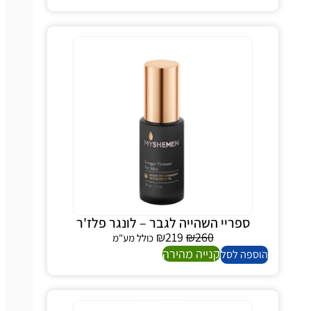
ספריי השהייה לגבר – לונגר פלז'ר
₪
219
₪
260
כולל מע"מ
קנייה מהירה
הוספה לסל