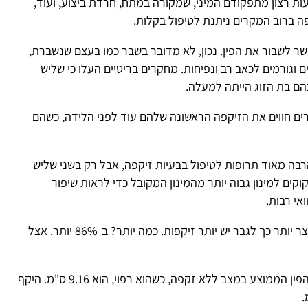
עות רצון מתפקודם המיני, שמקורה
במתח, חרדת ביצוע
, ועוד,
פה ברוב המקרים ניתנת לטיפול בקלות.
ר לשבור את הפין. נכון, לא מדובר בשבר כמו בעצם שנשברת,
 וגורמים לכאב רב ונפיחות. מחקרים בריטיים העלו כי שליש
הם בת הזוג הייתה למעלה.
ים חווים את הזיקפה הראשונה שלהם עוד לפני הלידה, כשהם
רבה מאוד תרופות לטיפול בבעיות זיקפה, אבל רק בשני שליש
קים למינון גבוה יותר מהמינון המקובל כדי לראות שיפור
אי רבות.
. מחקרים גילו כי ככל שהפין קצר יותר כך לגבר יש יותר זיקפות. כמה יותר? ב-86% יותר. אצל
אורך הפין הממוצע במצב ללא זקפה, כשהוא רפוי, הוא 9.16 ס"מ. היקף