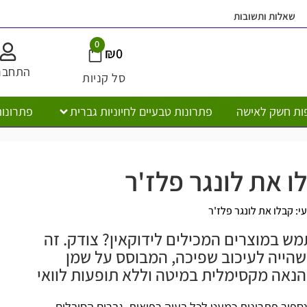
שאלות ותשובות
0
₪
0
התחבר
סל קניות
ות חשק לאישה
פתרונות טבעיים לחיוניות גברית
פתרונות
ו את לונגר פלז'ר
י: קבלו את לונגר פלז'ר
 במוצרים המכילים לידוקאין? צודק. זה
השהייה לעיכוב שפיכה, המבוסס על שמן
להנאה מקסימלית במיטה וללא תופעות לוואי
ינספור פתרונות כמעט לכל בעיה רפואית. גברים הסובלים