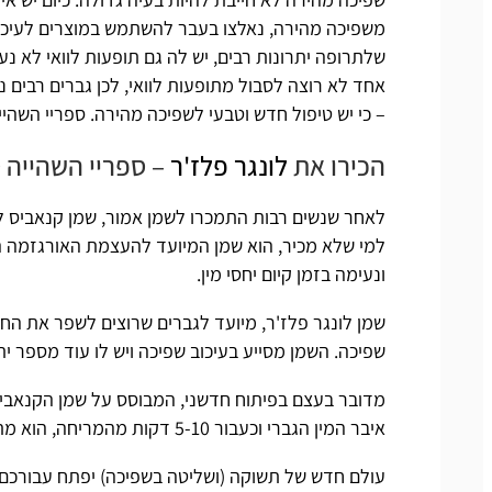
משפיכה מהירה, נאלצו בעבר להשתמש במוצרים לעיכוב
שלתרופה יתרונות רבים, יש לה גם תופעות לוואי לא נעי
אחד לא רוצה לסבול מתופעות לוואי, לכן גברים רבים 
– כי יש טיפול חדש וטבעי
לשפיכה מהירה
. ספריי השהיי
הכירו את
לונגר פלז'ר
– ספריי השהייה 
לאחר שנשים רבות התמכרו
לשמן אמור
, שמן קנאביס 
למי שלא מכיר, הוא שמן המיועד להעצמת האורגזמה הנ
ונעימה בזמן קיום יחסי מין.
שמן לונגר פלז'ר, מיועד לגברים שרוצים לשפר את החו
שפיכה. השמן מסייע בעיכוב שפיכה ויש לו עוד מספר יתר
מדובר בעצם בפיתוח חדשני, המבוסס על שמן הקנאביס
איבר המין הגברי וכעבור 5-10 דקות מהמריחה, הוא מתחיל לפעול.
עולם חדש של תשוקה (ושליטה בשפיכה) יפתח עבורכם. 