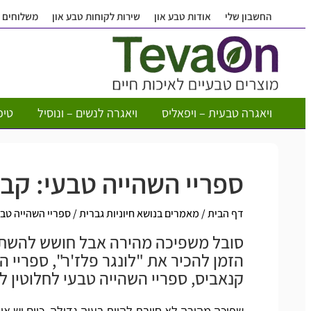
החשבון שלי
אודות טבע און
שירות לקוחות טבע און
משלוחים
ויאגרה טבעית – ויפאליס
ויאגרה לנשים – ונוסיל
טיפ
ספריי השהייה טבעי: קבל
דף הבית
/
מאמרים בנושא חיוניות גברית
/
ספריי השהייה טבע
סובל משפיכה מהירה אבל חושש להשתמש
הזמן להכיר את "לונגר פלז'ר", ספריי 
קנאביס, ספריי השהייה טבעי לחלוטין 
שפיכה מהירה
לא חייבת להיות בעיה גדולה. כיום יש א