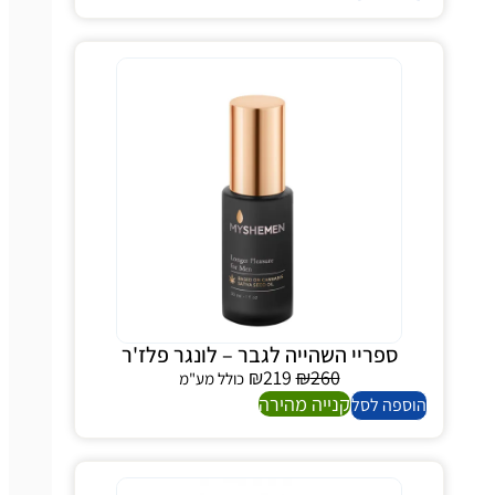
ספריי השהייה לגבר – לונגר פלז'ר
₪
219
₪
260
כולל מע"מ
קנייה מהירה
הוספה לסל