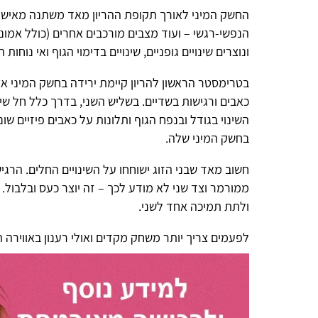
החשק המיני לאורך תקופת ההריון מאד משתנה מאישה לאישה. ה
הנפשי-רגשי – ועוד מצבים מורכבים אחרים (כולל אמונות טפלות על
ונוצרים שינויים גופניים, שינויים בדימוי הגוף ואי נוחות המשפיעים על
בטרימסטר הראשון להריון קיימת ירידה בחשק המיני אצל האישה, 
כאבים ורגישות בשדיים. בשליש השני, בדרך כלל חל שיפור בחשק המ
השינוי בגודל ובנפח הגוף ותלונות על כאבים פיזיים שונים, מגביר
בחשק המיני שלה.
חשוב מאד שבני הזוג ישוחחו על השינויים החלים. הרגישות יכולה
ממורמר וצד שני לא מודע לכך – זה יוצר כעס ובלבול. לעומת זאת
ולתת תמיכה אחד לשני.
לפעמים צריך יותר משחק מקדים ואולי רענון באווירה הרומנטית ואף