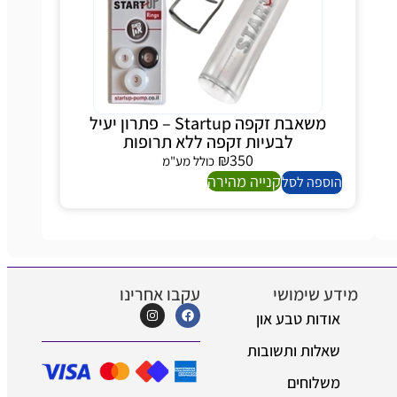
משאבת זקפה Startup – פתרון יעיל
לבעיות זקפה ללא תרופות
₪
350
כולל מע"מ
קנייה מהירה
ספה לסל
 שימושי
עקבו אחרינו
דות טבע און
לות ותשובות
לוחים