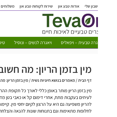
בון שלי
אודות טבע און
שירות לקוחות טבע און
משלוחים
שאלות ותש
גרה טבעית – ויפאליס
ויאגרה לנשים – ונוסיל
טיפות חשק לא
מין בזמן הריון: מה חשוב לדע
דף הבית
/
מאמרים בנושא חיוניות נשית
/
מין בזמן הריון: מה חשוב לדעת?
מין בזמן הריון מותר באופן כללי לאורך כל תקופת ההריון, אלא אם כ
לעיתים בעקבות מתח, אחרי דימום קל או כאבי בטן מדאיגים, האיש
להריון משפיעה גם היא על הרצון לקיום יחסי מין. קיימות דרכים נ
לחלופות מתאימות וגם בתנוחות שונות להנאה והצלחה.