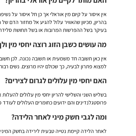
אין איסור על קיום מין אוראלי אך כן חל איסור על נשיפת אוויר 
בהריון, מכיוון שהאוויר עלול להגיע אל מחזור הדם של האישה וכך ל
בעיקר בשל ההפרשות המרובות או בשל תחושת סלידה מהריח ומ
מה עושים כשבן הזוג רוצה יחסי מין ולך אין חש
אין כאן תשובה חד משמעית או תשובה נכונה. לכן חשוב שכל זוג ישו
למצוא פתרון לבעיה, כך שכולם יהיו מרוצים. נשים רבות יעדיפו לקי
האם יחסי מין עלולים לגרום לצירים?
בשליש השני והשלישי להריון יחסי מין עלולים להעלות את הסיכון 
פרוסטגלנדינים והם ידועים כחומרים העלולים לעודד פעילות רחמ
ומה לגבי חשק מיני לאחר הלידה?
לאחר הלידה קיימת נטייה טבעית לירידה בחשק המיני, כשבני הזוג 