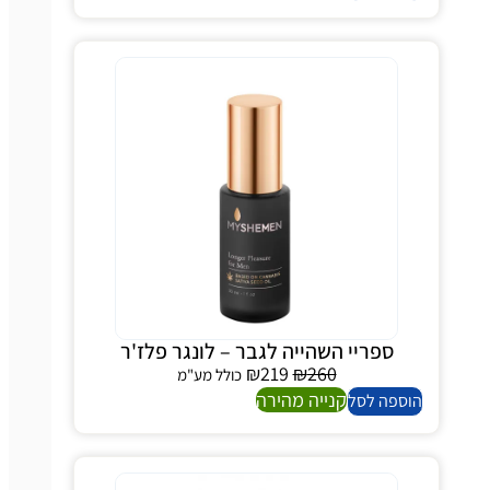
ספריי השהייה לגבר – לונגר פלז'ר
₪
219
₪
260
כולל מע"מ
קנייה מהירה
ספה לסל