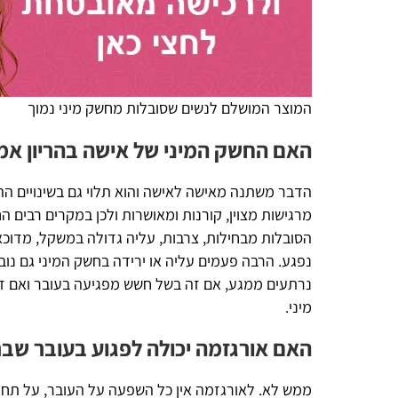
המוצר המושלם לנשים שסובלות מחשק מיני נמוך
האם החשק המיני של אישה בהריון אמור לרדת
הדבר משתנה מאישה לאישה והוא תלוי גם בשינויים ההורמונליים 
מרגישות מצוין, קורנות ומאושרות ולכן במקרים רבים החשק המיני 
הסובלות מבחילות, צרבות, עליה גדולה במשקל, מדוכאות, חוששות
נפגע. הרבה פעמים עליה או ירידה בחשק המיני גם נובעת ממה ש
נרתעים ממגע, אם זה בשל חשש מפגיעה בעובר ואם זה מכיוון שה
מיני.
האם אורגזמה יכולה לפגוע בעובר שברחם?
ממש לא. לאורגזמה אין כל השפעה על העובר, על תחושותיו או ע