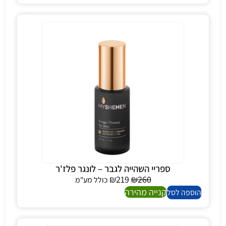
ספריי השהייה לגבר – לונגר פלז'ר
₪
219
₪
260
כולל מע"מ
קנייה מהירה
הוספה לסל