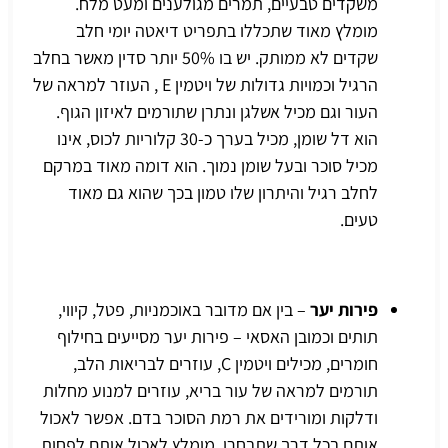
משקדים טבעיים, תמרים מגולענים ומעט מלח.
מומלץ מאוד שתכללו בתפריט דיאטה יומי חלב
שקדים לא ממותק. יש בו 50% יותר סדין מאשר בחלב
הרגיל וכמויות גדולות של ויטמין E , העוזר למראה של
העור וגם מכיל אשלגן ונתרן שתורמים לאיזון הגוף.
הוא דל שומן, מכיל בערך כ-30 קלוריות לכוס, אינו
מכיל סוכר ובעל שומן נמוך. הוא דומה מאוד במרקם
לחלב רגיל והיתרון שלו טמון בכך שהוא גם מאוד
טעים.
פירות יער
– בין אם מדובר באוכמניות, פטל, קיווי,
תותים וכמובן האסאי – פירות יער מסייעים בחילוף
חומרים, מכילים ויטמין C, עוזרים לבריאות הלב,
תורמים למראה של עור בריא, עוזרים למנוע מחלות
ודלקות ומורידים את רמת הסוכר בדם. אפשר לאכול
אותם בכל דרך שתבחרו. מומלץ לאכול אותם לפחות