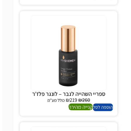
ספריי השהייה לגבר – לונגר פלז'ר
₪
219
₪
260
כולל מע"מ
קנייה מהירה
ספה לסל