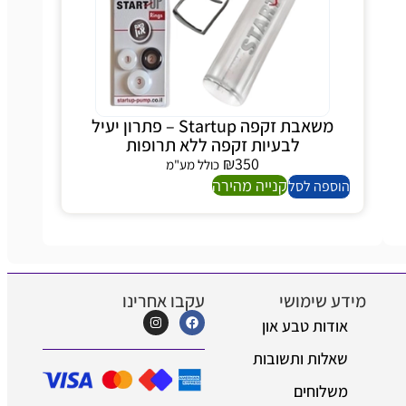
משאבת זקפה Startup – פתרון יעיל
לבעיות זקפה ללא תרופות
₪
350
כולל מע"מ
קנייה מהירה
ספה לסל
 שימושי
עקבו אחרינו
דות טבע און
לות ותשובות
לוחים