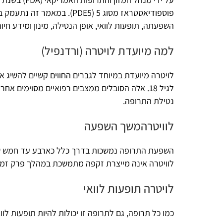
פוספודיאסטראז מסוג 5 (PDE5). במאמר זה נ
השפעתה, תופעות לוואי, אופן הנטילה, מינון ומידע חיוני אחר.
למה מיועדת לויטרה (ורדנפיל)
לויטרה מיועדת במיוחד לגברים החווים קשיים להשיג או לשמור ע
לגיל 18. אלה הסובלים ממצבים רפואיים מסוימים אחרים או נו
נטילת התרופה.
לוויטרהמשך השפעה
השפעת התרופה נמשכות בדרך כלל כארבע עד חמש שעות, אם כי ז
לוויטרה אינה מייצרת זקפה מתמשכת במהלך פרק זמן זה, אלא מקל
לויטרה תופעות לוואי
כמו כל תרופה, גם לתרופה זו יכולות להיות תופעות לוואי. התופעו