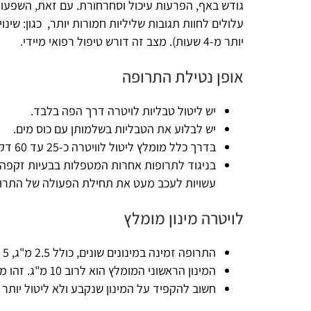
גודש באף, הפרעות עיכול וסחרחורת. עם זאת, השפעות אלו הן לרו
עלולים לחוות תגובות שליליות חמורות יותר, כגון: שינויים בראי
יותר מ-4 שעות). מצב זה דורש טיפול רפואי מיידי.
אופן נטילת התרופה
יש ליטול טבליות לויטרה דרך הפה בלבד.
יש לבלוע את הטבליות בשלמותן עם כוס מים.
בדרך כלל מומלץ ליטול לוויטרה כ-25 עד 60 דקות לפני הפעילות המינית.
בניגוד לתרופות אחרות המטפלות ב
בעיות זקפה
, ניתן ליטו
עשויות לעכב מעט את תחילת הפעולה של התרופה.
לויטרה מינון מומלץ
התרופה זמינה במינונים שונים, כולל 2.5 מ"ג, 5 מ"ג, 10 מ"ג ו-20 מ"ג.
המינון הראשוני המומלץ הוא לרוב 10 מ"ג. זהו מינון שעשוי להיות מותאם לתגובה האישית ולסבילות המטופל.
חשוב להקפיד על המינון שנקבע ולא ליטול יותר מטבליה אחת בפרק