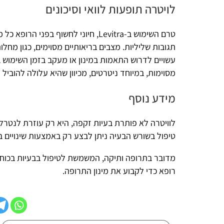
לויטרה תופעות לוואי וסיכונים
טרם השימוש ב-Levitra, חיוני לחשוף בפני הרופא כל
תגובות שליליות. מצבים בריאותיים מסוימים, כגון מחלות לב, לחץ ד
עשויים לדרוש התאמות במינון או מעקב בזמן השימוש בלוויטרה. 
מסוימות, במיוחד ניטרטים, מכיוון שהיא עלולה להוביל לסיבוכים ח
מידע נוסף
לוויטרה לא פותרת בעיות זקפה, היא רק עוזרת לנטרל את הסימפ
טיפול בשורש הבעיה ניתן לבצע רק באמצעות שינויים באורח החיים, י
מדובר בתרופה ותיקה, המשמשת לטיפול בבעיות ב
כוח הגברא
. למ
רופא כדי לקבוע את מינון התרופה.
שיתוף