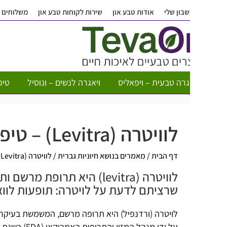
בון שלי
אודות טבע און
שירות לקוחות טבע און
משלוחים
שאלות ותש
גרה טבעית – ויפאליס
ויאגרה לנשים – ונוסיל
טיפות חשק לא
לוויטרה (Levitra) – טיפול בבעיות זקפה
דף הבית
/
מאמרים בנושא חיוניות גברית
/
לוויטרה (Levitra) – טיפול בבעיות זקפה
לוויטרה (levitra) היא תרופת מרשם ות
שרציתם לדעת על לויטרה: תופעות לוואי, המינו
לויטרה (ורדנפיל) היא תרופה מרשם, המשמשת בעיקר לטיפול בבע
על ידי מנהל