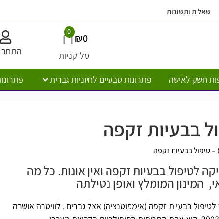
ובות
משלוח חי
0
₪
0
התחברות
סל קניות
ישה
פתרונות טבעיים לחיוניות גברית
פתרונות טבעיים לח
המו
יקה לטיפול בבעיות זקפה ואין אונות. כל מה
ן המומלץ ואופן נטילתה
יות זקפה (
אימפוטנציה
) אצל גברים . לוויטרה אושרה
 המזון והתרופות האמריקאי (FDA) בשנת 2003, היא אחת התרופות הפופולריות בקבוצת מעכבי