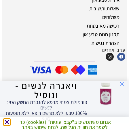
שאלות ותשובות
משלוחים
רכישה מאובטחת
תקנון חנות טבע און
הצהרת נגישות
עקבו אחרינו
ויאגרה לנשים -
© כל הזכויות שמורות לטבע און - מוצרים
טבעיים לאיכות חיים
ונוסיל
פורמולת צמחי מרפא להגברת החשק המיני
לנשים
100% טבעי ללא מרשם רופא וללא תופעות
לוואי
אנחנו משתמשים ב"קבצי עוגיות" (cookies) כדי
לשפר את חוויית הגלישה, לנתח שימוש באתר