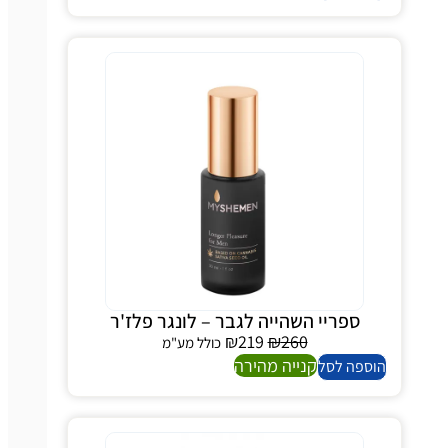
ספריי השהייה לגבר – לונגר פלז'ר
₪
219
₪
260
כולל מע"מ
קנייה מהירה
הוספה לסל