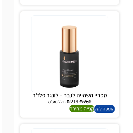
ספריי השהייה לגבר – לונגר פלז'ר
₪
219
₪
260
כולל מע"מ
קנייה מהירה
ספה לסל