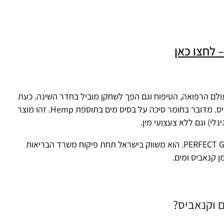
אן
, הטיפוח וגם הפך לשחקן מוביל בחדר השינה. כעת
. מדובר בחומר סיכה על בסיס מים בתוספת Hemp. זהו מוצר
א צעצועי מין.
התכשיר (ששמו "real feel") מיוצר על ידי חברת PERFECT GLIDE. הוא משווק בישראל תחת פיקוח משרד הבריאות
מים.
הו
ס?