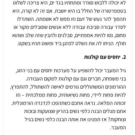
לא יכולה ללבוש סוודר ומתחתיו בגד ים, היא צריכה לשלוט
בטמפרטורה של החלל בו היא יושבת. אם זה לא קורה, היא
תהפוך להר געש של זעם וזו ממש לא אשמתה. השתדלו
לסדר עבורה סביבת עבודה ללא אנשים שסובלים מקור או
מחום, נסו להיות אמפתיים, סבלנים ולהבין שזה שלב ושהוא
חולף. הניחו לה את השלט למזגן ביד ופשוט תהיו בשקט.
2. יחסים עם קולגות
גיל המעבר יכול להשפיע על מערכות יחסים עם בני הזוג,
בני משפחה, חברים וגם עם קולגות למקום העבודה.
ההורמונים המשתוללים גורמים לאישה להשתולל, להתפרץ,
להיות פחות ליידי, פחות נשיאותית, פחות ממלכתית – וזו
זכותה המלאה. נראה אתכם כשתהפכו לנדנדה הורמונלית.
אתם מגלים הבנה כלפי נשים בהריון שצועקות ובוכות
וצוחקות? אז תפגינו את אותה הבנה כלפי נשים בגיל
המעבר.