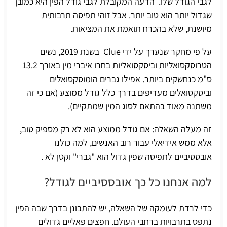
לגבי הגודל שלו. הדעה המקובלת לגבי גודל הפין היא כמובן
שגדול יותר הוא טוב יותר. אבל זוהי תפיסה תרבותית
מיושנת, שלא בהכרח תואמת את המציאות.
על פי מחקר שנערך על ידי
Clue
בשנת 2019, נשים
הטרוסקסואליות וביסקסואליות בחרו איברי מין באורך 13.2
ס"מ כנחשקים ביותר. אפילו גברים הומוסקסואלים
וביסקסואלים מעדיפים בדרך כלל גודל ממוצע (אם כי זה
משתנה מאוד בהתאם לסוג המין שמתקיים).
זה מעלה השאלה: אם גודל ממוצע הוא לא רק מספיק טוב,
אלא ממש אידיאלי עבור רוב האנשים, למה כולנו
אובססיביים לתפיסה שפין גדול הוא "גברי" וקטן לא .
למה אנחנו כל כך אובססיביים לגודל?
כדי לרדת לעומקה של השאלה, יש להתבונן בדרך שבה הפין
נתפס בתרבויות ברחבי העולם. חפצים פאליים גדולים