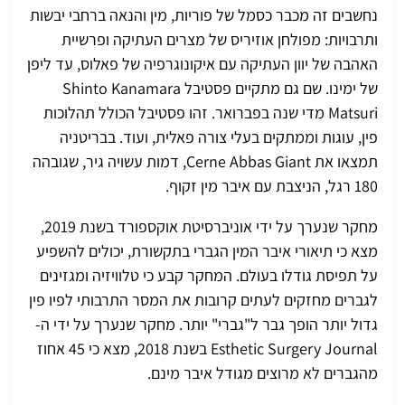
נחשבים זה מכבר כסמל של פוריות, מין והנאה ברחבי יבשות
ותרבויות: מפולחן אוזיריס של מצרים העתיקה ופרשיית
האהבה של יוון העתיקה עם איקונוגרפיה של פאלוס, עד ליפן
של ימינו. שם גם מתקיים פסטיבל Shinto Kanamara
Matsuri מדי שנה בפברואר. זהו פסטיבל הכולל תהלוכות
פין, עוגות וממתקים בעלי צורה פאלית, ועוד. בבריטניה
תמצאו את
Cerne Abbas Giant
, דמות עשויה גיר, שגובהה
180 רגל, הניצבת עם איבר מין זקוף.
מחקר שנערך על ידי אוניברסיטת אוקספורד בשנת 2019,
מצא כי תיאורי איבר המין הגברי בתקשורת, יכולים להשפיע
על תפיסת גודלו בעולם. המחקר קבע כי טלוויזיה ומגזינים
לגברים מחזקים לעתים קרובות את המסר התרבותי לפיו פין
גדול יותר הופך גבר ל"גברי" יותר. מחקר שנערך על ידי ה-
Esthetic Surgery Journal בשנת 2018, מצא כי 45 אחוז
מהגברים לא מרוצים מגודל איבר מינם.