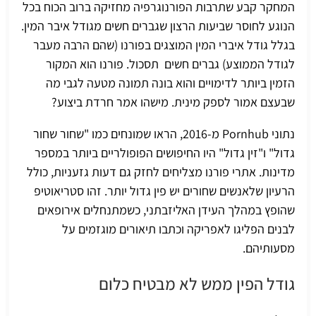
המחקר קבע שתרבות הפורנוגרפיה מחזיקה ברוב הכוח בכל
הנוגע לחוסר שביעות הרצון שגברים חשים מגודל איבר המין.
בגלל גודל איברי המין המוצגים בפורנו (שהם הרבה מעבר
לגודל הממוצע) גברים חשים תסכול. פורנו הוא המקור
הזמין ביותר לדימויים והוא בונה תמונה מטעה לגבי מה
שבעצם אמור לספק מינית. מישהו אמר
חרדת ביצוע
?
נתוני Pornhub מ-2016, הראו שמונחים כמו "שחור שחור
גדול" ו"זין גדול" היו החיפושים הפופולריים ביותר במספר
מדינות. אתרי פורנו מצליחים לחזק גם דעות גזעניות, כולל
הרעיון שלאנשים שחורים יש פין גדול יותר. זהו סטריאוטיפ
שהופץ במהלך העידן האליזבתני, כשמתנחלים אירופאים
לבנים הפליגו לאפריקה וכתבו תיאורים מוגזמים על
מסעותיהם.
גודל הפין ממש לא מבטיח כלום