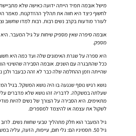
לחשוף כיצד היא חווה את תהליך ההזדקנות. מאמר העוסק בגיל ה
לעורר מודעות בקרב נשים רבות. רבות למדו שחשוב וצריך לדבר על
אובמה סיפרה שאין מספיק שיחות על גיל המעבר. היא אמרה שלמר
מספק.
היא ספרה על שגרת האימונים שלה ועד כמה היא חשובה לה בתקו
ככל שהתבגרה עם השנים. אובמה הסבירה שהשינוי הוא חלק מתהלי
שהייתה וזמן ההחלמה שלה כבר לא זהה כבעבר ולכן נאלצה לשנות
נושא רגיש נוסף שנגעה בו היה נושא המשקל. בגיל המעבר נשים ר
שעלתה במשקלה. לדבריה זהו נושא שלא מדברים עליו מספיק. הי
מתאימים. היא הסבירה על הצורך של נשים להיות מודעות ולא או
לשקול את עצמה או להיצמד למספרים.
גיל 50. תסמיניו הם:
גלי חום
, עייפות, הזעה, עליה במשקל, מצבי רו