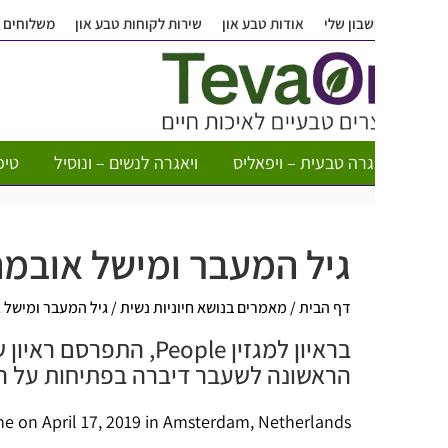
בון שלי
אודות טבע און
שירות לקוחות טבע און
משלוחים
שאלות ותש
גרה טבעית – ויפאליס
ויאגרה לנשים – ונוסיל
טיפות חשק לא
גיל המעבר ומישל אובמה: מ
דף הבית
/
מאמרים בנושא חיוניות נשית
/
גיל המעבר ומישל אובמה: מה 
בראיון למגזין People, התפרסם ר
הראשונה לשעבר דיברה בפתיחות על הזדקנות 
Ziggo Dome on April 17, 2019 in Amsterdam, Netherlands