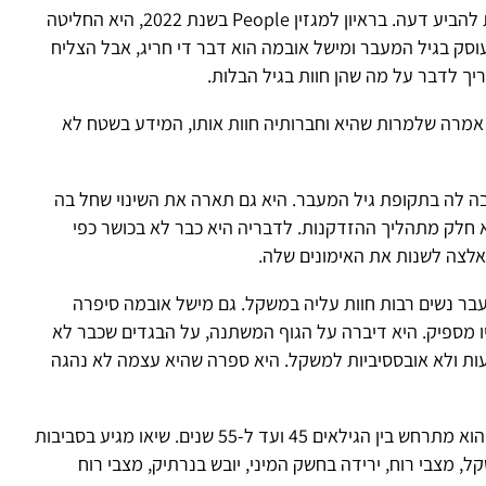
מישל אובמה תמיד הייתה ידועה כאישה שלא מתביישת להביע דעה. בראיון למגזין People בשנת 2022, היא החליטה
מעבר ומישל אובמה הוא דבר די חריג, אבל הצליח
 מה שהן חוות בגיל הבלות.
ות שהיא וחברותיה חוות אותו, המידע בשטח לא
הו
פת גיל המעבר. היא גם תארה את השינוי שחל בה
ך ההזדקנות. לדבריה היא כבר לא בכושר כפי
 את האימונים שלה.
בות חוות עליה במשקל. גם מישל אובמה סיפרה
א דיברה על הגוף המשתנה, על הבגדים שכבר לא
בססיביות למשקל. היא ספרה שהיא עצמה לא נהגה
גיל המעבר הוא חלק מתהליך טבעי שחוות נשים. לרוב הוא מתרחש בין הגילאים 45 ועד ל-55 שנים. שיאו מגיע בסביבות
ח, ירידה בחשק המיני, יובש בנרתיק, מצבי רוח