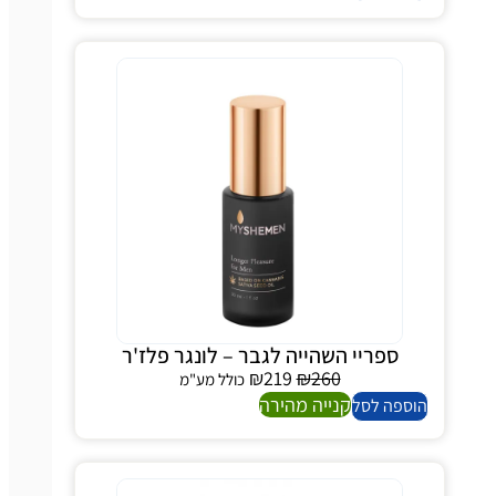
ספריי השהייה לגבר – לונגר פלז'ר
₪
219
₪
260
כולל מע"מ
קנייה מהירה
ספה לסל