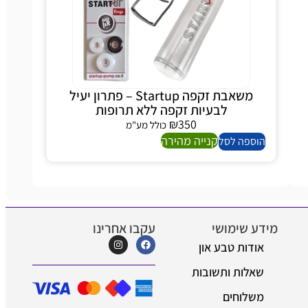
משאבת זקפה Startup – פתרון יעיל
לבעיות זקפה ללא תרופות
₪
350
כולל מע"מ
קנייה מהירה
ספה לסל
 שימושי
עקבו אחרינו
דות טבע און
לות ותשובות
לוחים