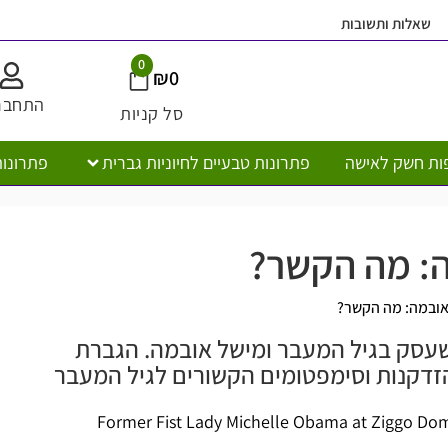
ובות
משלוח חי
0
₪
0
התחברות
סל קניות
ישה
פתרונות טבעיים לחיוניות גברית
פתרונות טבעיים לח
המו
ה הקשר?
הקשר?
איון שעסק בגיל המעבר ומישל אובמה. הגברת
וסימפטומים הקשורים לגיל המעבר
Former Fist Lady Michelle Obama at 