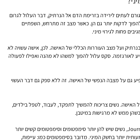
ני?
גורם לעתים לירידה בזרימת הדם אל הנרתיק, דבר העלול לגרום
הפוך לדקות יותר גם הן. כאשר מצב זה מתרחש, השפתיים
בים פחות לגירוי מיני.
רתיק ועל מצב העוררות הכללי של האישה. לכן, אישה עשויה לא
גיע לאורגזמה. סקס עלול להפוך למשהו לא מהנה ואפילו לפעולה
שפיע גם על מצבה הנפשי של האישה. זה ללא ספק גם דבר העשוי
 האישה. נשים צריכות להמשיך לתפקד, לעבוד, לטפל בילדים,
כשהן ממש לא מרגישות במיטבן.
לפי מאמר שפורסם ב-Journal of Women's Health, נשים שיש להן יותר סימפטומים וסימפטומים קשים יותר
ותית יותר בחשק המיני. מדובר בסימפטומים כמו: עייפות,