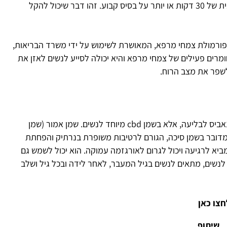
הגברת הפעילות הגופנית. לדוגמה: פעילות גופנית של 30 דקות או יותר על בסיס קבוע. זהו דבר שיכול להקל
פורמולת צמחי מרפא, המאושרת לשימוש על ידי משרד הבריאות,
ומרים פעילים של צמחי מרפא והיא יכולה לסייע לנשים לאזן את
לשפר את מצב הרוח.
שימוש בשמן קנאביס לנשים. לא מדובר בשמן קנאביס לבליעה, אלא בשמן cbd מיוחד לנשים. שמן אמור (שמן
 מדובר בשמן סיכה, הגורם לרטיבות משופרת
בנרתיק
והפחתת
יא לרגיעה ויכול לגרום לאורגזמה עמוקה. הוא יכול לשמש גם
לנשים, מתאים לנשים בגיל המעבר, לאחר לידה ובכל גיל ושלב
חצו כאן
שיתוף