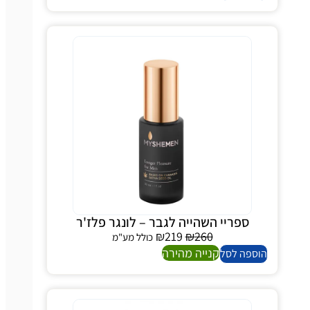
ספריי השהייה לגבר – לונגר פלז'ר
₪
219
₪
260
כולל מע"מ
קנייה מהירה
הוספה לסל