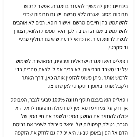
בינתיים ניתן להמשיך להיעזר בויאגרה. אפשר לרכוש
תרופות מסוג
ויאגרה ללא מרשם
. יש גם תרופות שכדי
להשתמש בהן חייבים מרשם ואישור רופא. רבים לא אוהבים
להשתמש ב
ויאגרה
. הסיבה לכך היא תופעות הלוואי, הצורך
לגשת לרופא ועוד. אז כדאי לדעת שיש גם תחליף טבעי
ודיסקרטי.
ויפאליס היא ויאגרה ישראלית
וטבעית, המאושרת לשימוש
על ידי משרד הבריאות. לא צריך אפילו לצאת מהבית כדי
לרכוש אותה. ניתן פשוט להזמין אותה כאן, דרך האתר
ולקבל אותה באופן דיסקרטי לאן שתרצו.
ויפאליס הוא בעצם תוסף תזונה 100% טבעי לגבר, המבוסס
אך ורק על צמחי מרפא. אין לפורמולה תופעות לוואי. היא
יכולה להחזיר את החשק המיני ולשפר את חיי המין של
הגבר. נטילת קפסולות של ויפאליס יכולה לשפר את זרימת
הדם אל הפין באופן טבעי. היא יכולה גם לחזק את הזקפה