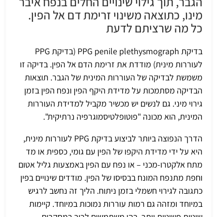
הגבר, תוך גילוי שינויים החלים בנפח איבר
מינו, כתוצאה משינוי זרימת דם אל הפין.
כל מה שרציתם לדעת
בדיקת PPG penile plethysmograph (בדיקת PPG
לעוררות מינית) מודדת את זרימת הדם אל הפין. בדיקה זו
משמשת לבדיקה של העוררות המינית של הגבר. תוצאות
הבדיקה מסתמכות על מדידת היקף הפין ונפח הפין בזמן
גירוי מיני. גם לנשים יש מכשיר מקביל למדידת העוררות
המינית, הוא מכונה "פוטופלטיסמוגרפיה נרתיקית".
הדרך הנפוצה ביותר לביצוע בדיקת PPG לעוררות מינית,
היא על ידי מדידת היקפו של הפין עם גומי, כספית או מד
מתח אלקטרו-מכני – או נפח עם הפין באמצעות גליל אטום
וחפת מתנפח המונח בבסיסו של הפין. מודדים שינויים בפין
כתגובה לגירוי חשמלי בזמן ניתוח. הליך זה נחשב לרגיש
במיוחד ומזהה גם רמות עוררות נמוכות במיוחד. קיימות
שיטות פשוטות יותר, בהן משתמשים לרוב במחקרים.