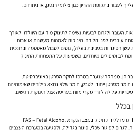
קופת ההריון כגון צילומי רנטגן, או ניתוחים.
גרום לבעיות נשימה לתינוק מיד עם היוולדו ולאורך
לפני הלידה. תינוקות לאמהות מעשנות או אבות
ות בסביבת בעלה), נוטים לסבול מאסטמה וברונכית
הו
יפולים מיוחדים, משפיעות על התפתחות התינוק
חקר שנערך במרכז לחקר הסרטן באוניברסיטת
שנבדקו חומר מסרטן ייחודי לטבק, חומר שלא נמצא בילודים שאימותיהם
ה לזרז מקרי מוות בעריסה אצל תינוקות רגישים.
שתית אלכוהול בהריון במינון גבוהה – Heavy Drinking יגרמו ללידת תינוק במצב הנקרא FAS – Fetal Alcohol
 לפיגור שכלי, פיגור בגדילה, ולפגיעה במערכת העצבים