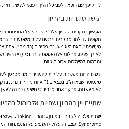
להתייעץ עם רופאך לפני כל הליך רפואי לא שיגרתי שעלייך לעבור בת
עישון סיגריות בהריון
העישון בתקופת ההריון עלול להשפיע על התפתחות ריאות העובר ול
תקופת גדילתו. מחקרים מראים עליה משמעותית בתמותה עוברית 
מעשנים שהאם היא מעשנת פסיבית (כלומר שואפת את עשן הסיגרי
לאורך שנים. מחלות אלו (אסטמה וברונכית) יידרשו תשומת לב וט
וגורמות להשלכות ארוכות טווח.
נשים הרות מעשנות עלולות להעביר חומר מסרטן לעובריהן. ממ
מינסוטה שבארה"ב נמצא ב 71 אחוז מהילודים 
לא מעשנות. מחקר אחר מזהיר כי חשיפה כבדה לעשן סיגריות עלול
שתיית יין בהריון ושתיית אלכוהול בהריון בכלל
Syndrome. מצב זה עלול להשפיע על התפתחות המוח, לגרום