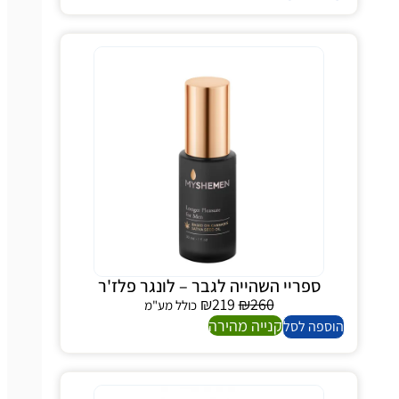
ספריי השהייה לגבר – לונגר פלז'ר
₪
219
₪
260
כולל מע"מ
קנייה מהירה
ספה לסל