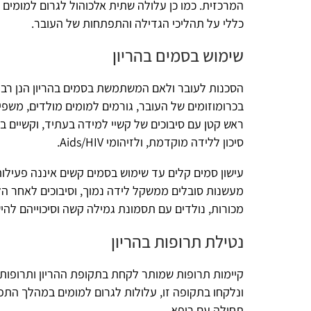
המרכזית. כמו כן עלולה שתית אלכוהול לגרום למומים קשים כגון ר
כללי על תהליכי הגדילה והתפתחות של העובר.
שימוש בסמים בהריון
הסכנות לעובר ולאם המשתמשת בסמים בהריון הנן רבות ומגוונות. 
בכרומוזומים של העובר, גורמים למומים מולדים, משפיעים על התפת
ראש קטן עם סיבוכים של קשיי למידה בעתיד, וקשיים ביכולת מוטור
סיכון ללידה מוקדמת, ולזיהומי Aids/HIV.
עישון סמים קלים עד שימוש בסמים קשים איננה פעילות בריאה, וכ
מכורות, נולדים עם תסמונת גמילה קשה וסיכוייהם להישאר בחיים נ
נטילת תרופות בהריון
קיימות תרופות שמותר לקחת בתקופת ההריון ותרופות שאסור לקח
ונלקחו בתקופה זו, עלולות לגרום למומים במהלך התפתחות העובר.
תחילה עם רופא.