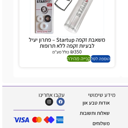
משאבת זקפה Startup – פתרון יעיל
לבעיות זקפה ללא תרופות
₪
350
כולל מע"מ
קנייה מהירה
ספה לסל
 שימושי
עקבו אחרינו
דות טבע און
לות ותשובות
לוחים