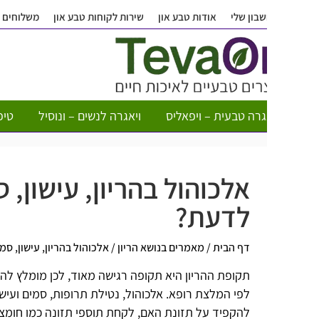
בון שלי
אודות טבע און
שירות לקוחות טבע און
משלוחים
שאלות ותש
גרה טבעית – ויפאליס
ויאגרה לנשים – ונוסיל
טיפות חשק לא
אלכוהול בהריון, עישון, סמים
לדעת?
דף הבית
/
מאמרים בנושא הריון
/
אלכוהול בהריון, עישון, סמים ותרופות
תקופת ההריון היא תקופה רגישה מאוד, לכן מומלץ להימנע לחלוטין
לפי המלצת רופא. אלכוהול, נטילת תרופות, סמים ועישון בהריון 
להקפיד על תזונת האם, לקחת תוספי תזונה כמו
חומצה פולית,
לש