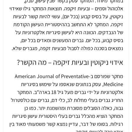
במחקר מיוחד. המחקר עסק בקשר שבין עישון, טבק,
אלכוהול וסמים – ובעיות זיקפה. תוצאות המחקר גילו שאידוי
ניקוטין, על בסיס קבוע (בכל יום), עשוי להיות קשור לבעיות
זיקפה. המחקר לא התחשב בההיסטוריית העישון הקודמת
של הנבדקים. הכוונה היא לעישון סיגריות אלקטרוניות על
בסיס קבוע, בכל יום. גברים המעשנים ומאדים בכל יום,
נמצאים בסכנה כפולה לסבול מבעיות זקפה, מגברים שלא.
אידוי ניקוטין ובעיות זיקפה – מה הקשר?
מחקר שפורסם ב-American Journal of Preventative
Medicine, עסק בנתונים שנאספו על שימוש בסיגריות
אלקטרוניות על ידי גברים מעל גיל 18 בארה"ב. המחקר
החריג גברים בעלי מחלות לב, כלי דם, גברים עם כולסטרול
גבוה, כאלה הסובלים מסוכרת ומהשמנת יתר. כמו כן
המחקר הוציא מהכלל גברים בעלי היסטורית עישון סיגריות
רגילות. בסופו של דבר, עדיין נמצא קשר משמעותי מאוד בין
אידוי טבק לבעיות זיקפה.